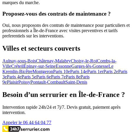
marques du marche.
Proposez-vous des contrats de maintenance ?
Oui, nous proposons des contrats de maintenance pour particuliers et
professionnels a Île-de-France avec visites preventives et tarifs
preferentiels sur les interventions.
Villes et secteurs couverts
Aulnay-sous-Bois
Châtenay-Malabry
Choisy-le-Roi
Combs-la-
Ville
Créteil
Épinay-sur-Seine
Essonne
Garges-lès-Gonesse
Le
Kremlin-Bicêtre
Montgeron
Paris 10e
Paris 14e
Paris 1er
Paris 2e
Paris
3e
Paris 4e
Paris 5e
Paris 6e
Paris 7e
Paris 8e
Paris
9e
Plaisir
Poissy
Pontault-Combault
Saint-Denis
Besoin d’un serrurier en Île-de-France ?
Intervention rapide 24h/24 et 7j/7. Devis gratuit, paiement après
intervention.
Appeler le 06 44 64 04 77