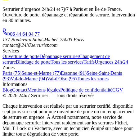
Serrurier d’urgence
24h/24 et 7j/7
à Paris et en Île-de-France.
Ouverture de porte, dépannage et réparation de serrure.
Intervention
en 30 minutes
.
06 44 64 04 77
137 Boulevard Saint-Michel
,
75005
Paris
contact@24h7serrurier.com
Services
Ouverture de porte
Dépannage serrurier
Changement de
serrure
Blindage de porte
Tous les services
Tarifs
Urgences 24h/24
Zones
Paris (75)
Seine-et-Marne (77)
Essonne (91)
Seine-Saint-Denis
(93)
Val-de-Marne (94)
Val-d'Oise (95)
Toutes les zones
Informations
Blog
Contact
Mentions légales
Politique de confidentialité
CGV
©
2026
24h/7 Serrurier
— Tous droits réservés
Chaque intervention est réalisée par un serrurier certifié, disponible
sept jours sur sept pour une ouverture de porte ou un remplacement
de serrure en urgence. À Arcueil notamment, notre service de
dépannage serrurier intervient rapidement sur les serrures Fichet,
Mul-T-Lock ou Vachette, avec un technicien équipé sur place pour
limiter toute dégradation de votre porte.