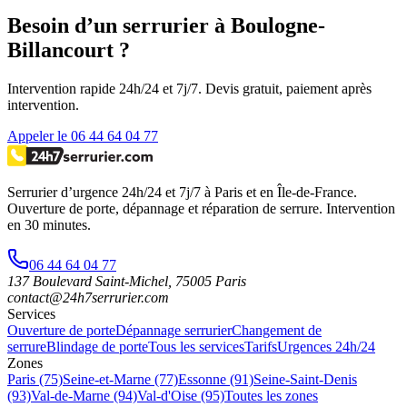
Besoin d’un serrurier à Boulogne-
Billancourt ?
Intervention rapide 24h/24 et 7j/7. Devis gratuit, paiement après
intervention.
Appeler le 06 44 64 04 77
Serrurier d’urgence
24h/24 et 7j/7
à Paris et en Île-de-France.
Ouverture de porte, dépannage et réparation de serrure.
Intervention
en 30 minutes
.
06 44 64 04 77
137 Boulevard Saint-Michel
,
75005
Paris
contact@24h7serrurier.com
Services
Ouverture de porte
Dépannage serrurier
Changement de
serrure
Blindage de porte
Tous les services
Tarifs
Urgences 24h/24
Zones
Paris (75)
Seine-et-Marne (77)
Essonne (91)
Seine-Saint-Denis
(93)
Val-de-Marne (94)
Val-d'Oise (95)
Toutes les zones