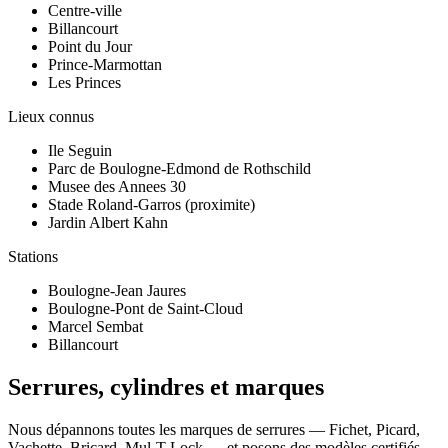
Centre-ville
Billancourt
Point du Jour
Prince-Marmottan
Les Princes
Lieux connus
Ile Seguin
Parc de Boulogne-Edmond de Rothschild
Musee des Annees 30
Stade Roland-Garros (proximite)
Jardin Albert Kahn
Stations
Boulogne-Jean Jaures
Boulogne-Pont de Saint-Cloud
Marcel Sembat
Billancourt
Serrures, cylindres et marques
Nous dépannons toutes les marques de serrures — Fichet, Picard,
Vachette, Bricard, Mul-T-Lock — et posons des modèles certifiés