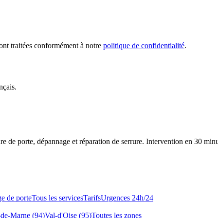
sont traitées conformément à notre
politique de confidentialité
.
nçais.
re de porte, dépannage et réparation de serrure.
Intervention en 30 min
e de porte
Tous les services
Tarifs
Urgences 24h/24
-de-Marne (94)
Val-d'Oise (95)
Toutes les zones