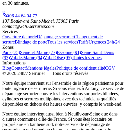
en 30 minutes
.
06 44 64 04 77
137 Boulevard Saint-Michel
,
75005
Paris
contact@24h7serrurier.com
Services
Ouverture de porte
Dépannage serrurier
Changement de
serrure
Blindage de porte
Tous les services
Tarifs
Urgences 24h/24
Zones
Paris (75)
Seine-et-Marne (77)
Essonne (91)
Seine-Saint-Denis
(93)
Val-de-Marne (94)
Val-d'Oise (95)
Toutes les zones
Informations
Blog
Contact
Mentions légales
Politique de confidentialité
CGV
©
2026
24h/7 Serrurier
— Tous droits réservés
Notre équipe intervient sur l'ensemble de la région parisienne pour
toute urgence de serrurerie. Si vous résidez à Antony, ce service de
dépannage serrurier couvre les interventions sur portes blindées,
cylindres et serrures multipoints, avec des techniciens qualifiés
disponibles en dehors des heures ouvrées, y compris le week-end.
Notre équipe intervient aussi bien à Neuilly-sur-Seine que dans
d'autres communes d'Île-de-France. Si vous êtes locataire ou
propriétaire en banlieue sud, notre service de dépannage de
serrurerie arcueil prend en charge les ouvertures de porte, le