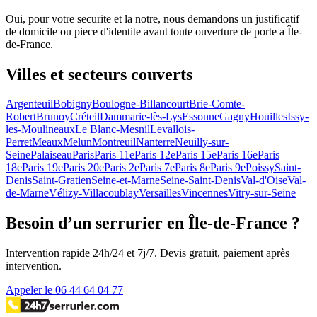
Oui, pour votre securite et la notre, nous demandons un justificatif
de domicile ou piece d'identite avant toute ouverture de porte a Île-
de-France.
Villes et secteurs couverts
Argenteuil
Bobigny
Boulogne-Billancourt
Brie-Comte-
Robert
Brunoy
Créteil
Dammarie-lès-Lys
Essonne
Gagny
Houilles
Issy-
les-Moulineaux
Le Blanc-Mesnil
Levallois-
Perret
Meaux
Melun
Montreuil
Nanterre
Neuilly-sur-
Seine
Palaiseau
Paris
Paris 11e
Paris 12e
Paris 15e
Paris 16e
Paris
18e
Paris 19e
Paris 20e
Paris 2e
Paris 7e
Paris 8e
Paris 9e
Poissy
Saint-
Denis
Saint-Gratien
Seine-et-Marne
Seine-Saint-Denis
Val-d'Oise
Val-
de-Marne
Vélizy-Villacoublay
Versailles
Vincennes
Vitry-sur-Seine
Besoin d’un serrurier en Île-de-France ?
Intervention rapide 24h/24 et 7j/7. Devis gratuit, paiement après
intervention.
Appeler le 06 44 64 04 77