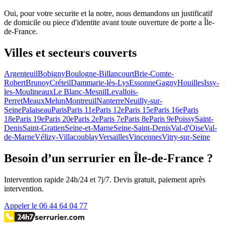
Oui, pour votre securite et la notre, nous demandons un justificatif
de domicile ou piece d'identite avant toute ouverture de porte a Île-
de-France.
Villes et secteurs couverts
Argenteuil
Bobigny
Boulogne-Billancourt
Brie-Comte-
Robert
Brunoy
Créteil
Dammarie-lès-Lys
Essonne
Gagny
Houilles
Issy-
les-Moulineaux
Le Blanc-Mesnil
Levallois-
Perret
Meaux
Melun
Montreuil
Nanterre
Neuilly-sur-
Seine
Palaiseau
Paris
Paris 11e
Paris 12e
Paris 15e
Paris 16e
Paris
18e
Paris 19e
Paris 20e
Paris 2e
Paris 7e
Paris 8e
Paris 9e
Poissy
Saint-
Denis
Saint-Gratien
Seine-et-Marne
Seine-Saint-Denis
Val-d'Oise
Val-
de-Marne
Vélizy-Villacoublay
Versailles
Vincennes
Vitry-sur-Seine
Besoin d’un serrurier en Île-de-France ?
Intervention rapide 24h/24 et 7j/7. Devis gratuit, paiement après
intervention.
Appeler le 06 44 64 04 77