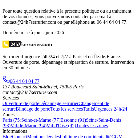
Pour toute question relative à la présente politique ou au traitement
de vos données, vous pouvez nous contacter par email à
contact@24h7serrurier.com ou par téléphone au 06 44 64 04 77.
Dernière mise à jour : juin 2026
Serrurier d’urgence
24h/24 et 7j/7
à Paris et en Île-de-France.
Ouverture de porte, dépannage et réparation de serrure.
Intervention
en 30 minutes
.
06 44 64 04 77
137 Boulevard Saint-Michel
,
75005
Paris
contact@24h7serrurier.com
Services
Ouverture de porte
Dépannage serrurier
Changement de
serrure
Blindage de porte
Tous les services
Tarifs
Urgences 24h/24
Zones
Paris (75)
Seine-et-Marne (77)
Essonne (91)
Seine-Saint-Denis
(93)
Val-de-Marne (94)
Val-d'Oise (95)
Toutes les zones
Informations
Blog
Contact
Mentions légales
Politique de confidentialité
CGV