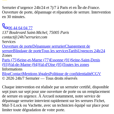
Serrurier d’urgence
24h/24 et 7j/7
à Paris et en Île-de-France.
Ouverture de porte, dépannage et réparation de serrure.
Intervention
en 30 minutes
.
06 44 64 04 77
137 Boulevard Saint-Michel
,
75005
Paris
contact@24h7serrurier.com
Services
Ouverture de porte
Dépannage serrurier
Changement de
serrure
Blindage de porte
Tous les services
Tarifs
Urgences 24h/24
Zones
Paris (75)
Seine-et-Marne (77)
Essonne (91)
Seine-Saint-Denis
(93)
Val-de-Marne (94)
Val-d'Oise (95)
Toutes les zones
Informations
Blog
Contact
Mentions légales
Politique de confidentialité
CGV
©
2026
24h/7 Serrurier
— Tous droits réservés
Chaque intervention est réalisée par un serrurier certifié, disponible
sept jours sur sept pour une ouverture de porte ou un remplacement
de serrure en urgence. À Arcueil notamment, notre service de
dépannage serrurier intervient rapidement sur les serrures Fichet,
Mul-T-Lock ou Vachette, avec un technicien équipé sur place pour
limiter toute dégradation de votre porte.