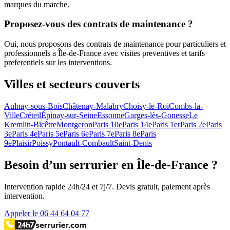
marques du marche.
Proposez-vous des contrats de maintenance ?
Oui, nous proposons des contrats de maintenance pour particuliers et
professionnels a Île-de-France avec visites preventives et tarifs
preferentiels sur les interventions.
Villes et secteurs couverts
Aulnay-sous-Bois
Châtenay-Malabry
Choisy-le-Roi
Combs-la-
Ville
Créteil
Épinay-sur-Seine
Essonne
Garges-lès-Gonesse
Le
Kremlin-Bicêtre
Montgeron
Paris 10e
Paris 14e
Paris 1er
Paris 2e
Paris
3e
Paris 4e
Paris 5e
Paris 6e
Paris 7e
Paris 8e
Paris
9e
Plaisir
Poissy
Pontault-Combault
Saint-Denis
Besoin d’un serrurier en Île-de-France ?
Intervention rapide 24h/24 et 7j/7. Devis gratuit, paiement après
intervention.
Appeler le 06 44 64 04 77