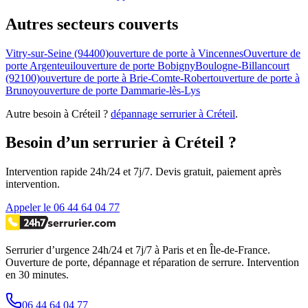
Autres secteurs couverts
Vitry-sur-Seine (94400)
ouverture de porte à Vincennes
Ouverture de
porte Argenteuil
ouverture de porte Bobigny
Boulogne-Billancourt
(92100)
ouverture de porte à Brie-Comte-Robert
ouverture de porte à
Brunoy
ouverture de porte Dammarie-lès-Lys
Autre besoin à Créteil ?
dépannage serrurier à Créteil
.
Besoin d’un serrurier à Créteil ?
Intervention rapide 24h/24 et 7j/7. Devis gratuit, paiement après
intervention.
Appeler le 06 44 64 04 77
Serrurier d’urgence
24h/24 et 7j/7
à Paris et en Île-de-France.
Ouverture de porte, dépannage et réparation de serrure.
Intervention
en 30 minutes
.
06 44 64 04 77