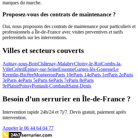
marques du marche.
Proposez-vous des contrats de maintenance ?
Oui, nous proposons des contrats de maintenance pour particuliers et
professionnels a Île-de-France avec visites preventives et tarifs
preferentiels sur les interventions.
Villes et secteurs couverts
Aulnay-sous-Bois
Châtenay-Malabry
Choisy-le-Roi
Combs-la-
Ville
Créteil
Épinay-sur-Seine
Essonne
Garges-lès-Gonesse
Le
Kremlin-Bicêtre
Montgeron
Paris 10e
Paris 14e
Paris 1er
Paris 2e
Paris
3e
Paris 4e
Paris 5e
Paris 6e
Paris 7e
Paris 8e
Paris
9e
Plaisir
Poissy
Pontault-Combault
Saint-Denis
Besoin d’un serrurier en Île-de-France ?
Intervention rapide 24h/24 et 7j/7. Devis gratuit, paiement après
intervention.
Appeler le 06 44 64 04 77