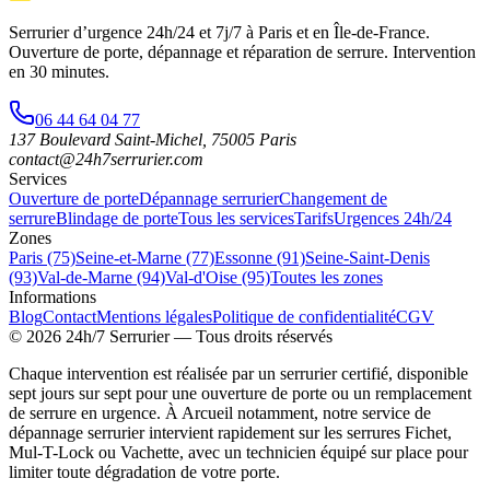
Serrurier d’urgence
24h/24 et 7j/7
à Paris et en Île-de-France.
Ouverture de porte, dépannage et réparation de serrure.
Intervention
en 30 minutes
.
06 44 64 04 77
137 Boulevard Saint-Michel
,
75005
Paris
contact@24h7serrurier.com
Services
Ouverture de porte
Dépannage serrurier
Changement de
serrure
Blindage de porte
Tous les services
Tarifs
Urgences 24h/24
Zones
Paris (75)
Seine-et-Marne (77)
Essonne (91)
Seine-Saint-Denis
(93)
Val-de-Marne (94)
Val-d'Oise (95)
Toutes les zones
Informations
Blog
Contact
Mentions légales
Politique de confidentialité
CGV
©
2026
24h/7 Serrurier
— Tous droits réservés
Chaque intervention est réalisée par un serrurier certifié, disponible
sept jours sur sept pour une ouverture de porte ou un remplacement
de serrure en urgence. À Arcueil notamment, notre service de
dépannage serrurier intervient rapidement sur les serrures Fichet,
Mul-T-Lock ou Vachette, avec un technicien équipé sur place pour
limiter toute dégradation de votre porte.