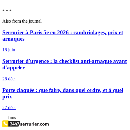
f
* * *
Also from the journal
Serrurier à Paris 5e en 2026 : cambriolages, prix et
arnaques
18 juin
Serrurier d'urgence : la checklist anti-arnaque avant
d'appeler
28 déc.
Porte claquée : que faire, dans quel ordre, et à quel
prix
27 déc.
— finis —