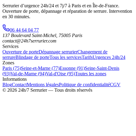
Serrurier d’urgence
24h/24 et 7j/7
à Paris et en Île-de-France.
Ouverture de porte, dépannage et réparation de serrure.
Intervention
en 30 minutes
.
06 44 64 04 77
137 Boulevard Saint-Michel
,
75005
Paris
contact@24h7serrurier.com
Services
Ouverture de porte
Dépannage serrurier
Changement de
serrure
Blindage de porte
Tous les services
Tarifs
Urgences 24h/24
Zones
Paris (75)
Seine-et-Marne (77)
Essonne (91)
Seine-Saint-Denis
(93)
Val-de-Marne (94)
Val-d'Oise (95)
Toutes les zones
Informations
Blog
Contact
Mentions légales
Politique de confidentialité
CGV
©
2026
24h/7 Serrurier
— Tous droits réservés