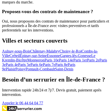
marques du marche.
Proposez-vous des contrats de maintenance ?
Oui, nous proposons des contrats de maintenance pour particuliers et
professionnels a Île-de-France avec visites preventives et tarifs
preferentiels sur les interventions.
Villes et secteurs couverts
Aulnay-sous-Bois
Châtenay-Malabry
Choisy-le-Roi
Combs-la-
Ville
Créteil
Épinay-sur-Seine
Essonne
Garges-lès-Gonesse
Le
Kremlin-Bicêtre
Montgeron
Paris 10e
Paris 14e
Paris 1er
Paris 2e
Paris
3e
Paris 4e
Paris 5e
Paris 6e
Paris 7e
Paris 8e
Paris
9e
Plaisir
Poissy
Pontault-Combault
Saint-Denis
Besoin d’un serrurier en Île-de-France ?
Intervention rapide 24h/24 et 7j/7. Devis gratuit, paiement après
intervention.
Appeler le 06 44 64 04 77