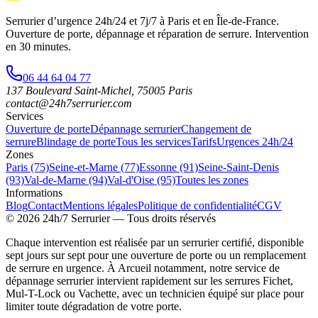
Serrurier d’urgence
24h/24 et 7j/7
à Paris et en Île-de-France.
Ouverture de porte, dépannage et réparation de serrure.
Intervention
en 30 minutes
.
06 44 64 04 77
137 Boulevard Saint-Michel
,
75005
Paris
contact@24h7serrurier.com
Services
Ouverture de porte
Dépannage serrurier
Changement de
serrure
Blindage de porte
Tous les services
Tarifs
Urgences 24h/24
Zones
Paris (75)
Seine-et-Marne (77)
Essonne (91)
Seine-Saint-Denis
(93)
Val-de-Marne (94)
Val-d'Oise (95)
Toutes les zones
Informations
Blog
Contact
Mentions légales
Politique de confidentialité
CGV
©
2026
24h/7 Serrurier
— Tous droits réservés
Chaque intervention est réalisée par un serrurier certifié, disponible
sept jours sur sept pour une ouverture de porte ou un remplacement
de serrure en urgence. À Arcueil notamment, notre service de
dépannage serrurier intervient rapidement sur les serrures Fichet,
Mul-T-Lock ou Vachette, avec un technicien équipé sur place pour
limiter toute dégradation de votre porte.