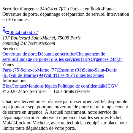
Serrurier d’urgence
24h/24 et 7j/7
à Paris et en Île-de-France.
Ouverture de porte, dépannage et réparation de serrure.
Intervention
en 30 minutes
.
06 44 64 04 77
137 Boulevard Saint-Michel
,
75005
Paris
contact@24h7serrurier.com
Services
Ouverture de porte
Dépannage serrurier
Changement de
serrure
Blindage de porte
Tous les services
Tarifs
Urgences 24h/24
Zones
Paris (75)
Seine-et-Marne (77)
Essonne (91)
Seine-Saint-Denis
(93)
Val-de-Marne (94)
Val-d'Oise (95)
Toutes les zones
Informations
Blog
Contact
Mentions légales
Politique de confidentialité
CGV
©
2026
24h/7 Serrurier
— Tous droits réservés
Chaque intervention est réalisée par un serrurier certifié, disponible
sept jours sur sept pour une ouverture de porte ou un remplacement
de serrure en urgence. À Arcueil notamment, notre service de
dépannage serrurier intervient rapidement sur les serrures Fichet,
Mul-T-Lock ou Vachette, avec un technicien équipé sur place pour
limiter toute dégradation de votre porte.