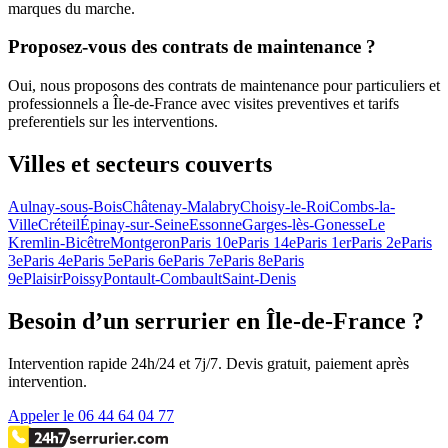
marques du marche.
Proposez-vous des contrats de maintenance ?
Oui, nous proposons des contrats de maintenance pour particuliers et
professionnels a Île-de-France avec visites preventives et tarifs
preferentiels sur les interventions.
Villes et secteurs couverts
Aulnay-sous-Bois
Châtenay-Malabry
Choisy-le-Roi
Combs-la-
Ville
Créteil
Épinay-sur-Seine
Essonne
Garges-lès-Gonesse
Le
Kremlin-Bicêtre
Montgeron
Paris 10e
Paris 14e
Paris 1er
Paris 2e
Paris
3e
Paris 4e
Paris 5e
Paris 6e
Paris 7e
Paris 8e
Paris
9e
Plaisir
Poissy
Pontault-Combault
Saint-Denis
Besoin d’un serrurier en Île-de-France ?
Intervention rapide 24h/24 et 7j/7. Devis gratuit, paiement après
intervention.
Appeler le 06 44 64 04 77