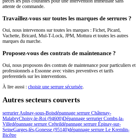
pieces les plus courantes pour une intervention immediate sans
attente de commande.
Travaillez-vous sur toutes les marques de serrures ?
Oui, nous intervenons sur toutes les marques : Fichet, Picard,
Vachette, Bricard, Mul-T-Lock, JPM, Mottura et toutes les autres
marques du marche.
Proposez-vous des contrats de maintenance ?
Oui, nous proposons des contrats de maintenance pour particuliers et
professionnels a Essonne avec visites preventives et tarifs
preferentiels sur les interventions.
À lire aussi :
choisir une serrure sécurisée
.
Autres secteurs couverts
serrurier Aulnay-sous-Bois
dépannage serrure Châtenay-
Malabry
Choisy-le-Roi (94600)
Dépannage serrurier Combs-la-
Ville
dépannage serrure Créteil
dépannage serrure Épinay-sur-
Seine
Garges-lès-Gonesse (95140)
dépannage serrure Le Kremlin-
Bicêtre