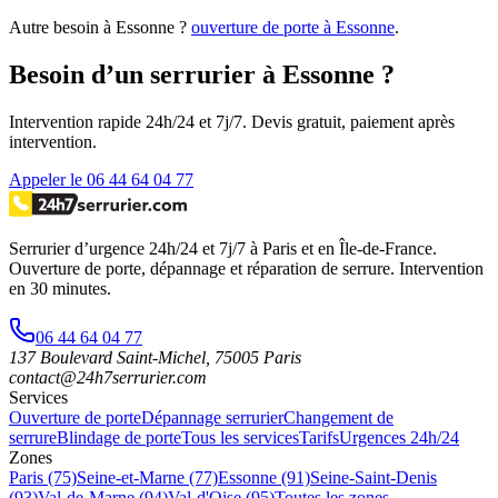
Autre besoin à Essonne ?
ouverture de porte à Essonne
.
Besoin d’un serrurier à Essonne ?
Intervention rapide 24h/24 et 7j/7. Devis gratuit, paiement après
intervention.
Appeler le 06 44 64 04 77
Serrurier d’urgence
24h/24 et 7j/7
à Paris et en Île-de-France.
Ouverture de porte, dépannage et réparation de serrure.
Intervention
en 30 minutes
.
06 44 64 04 77
137 Boulevard Saint-Michel
,
75005
Paris
contact@24h7serrurier.com
Services
Ouverture de porte
Dépannage serrurier
Changement de
serrure
Blindage de porte
Tous les services
Tarifs
Urgences 24h/24
Zones
Paris (75)
Seine-et-Marne (77)
Essonne (91)
Seine-Saint-Denis
(93)
Val-de-Marne (94)
Val-d'Oise (95)
Toutes les zones