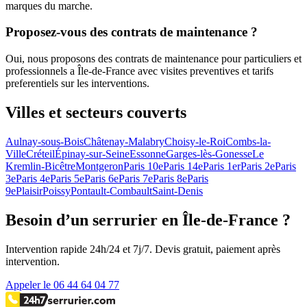
marques du marche.
Proposez-vous des contrats de maintenance ?
Oui, nous proposons des contrats de maintenance pour particuliers et
professionnels a Île-de-France avec visites preventives et tarifs
preferentiels sur les interventions.
Villes et secteurs couverts
Aulnay-sous-Bois
Châtenay-Malabry
Choisy-le-Roi
Combs-la-
Ville
Créteil
Épinay-sur-Seine
Essonne
Garges-lès-Gonesse
Le
Kremlin-Bicêtre
Montgeron
Paris 10e
Paris 14e
Paris 1er
Paris 2e
Paris
3e
Paris 4e
Paris 5e
Paris 6e
Paris 7e
Paris 8e
Paris
9e
Plaisir
Poissy
Pontault-Combault
Saint-Denis
Besoin d’un serrurier en Île-de-France ?
Intervention rapide 24h/24 et 7j/7. Devis gratuit, paiement après
intervention.
Appeler le 06 44 64 04 77