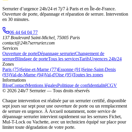
Serrurier d’urgence
24h/24 et 7j/7
à Paris et en Île-de-France.
Ouverture de porte, dépannage et réparation de serrure.
Intervention
en 30 minutes
.
06 44 64 04 77
137 Boulevard Saint-Michel
,
75005
Paris
contact@24h7serrurier.com
Services
Ouverture de porte
Dépannage serrurier
Changement de
serrure
Blindage de porte
Tous les services
Tarifs
Urgences 24h/24
Zones
Paris (75)
Seine-et-Marne (77)
Essonne (91)
Seine-Saint-Denis
(93)
Val-de-Marne (94)
Val-d'Oise (95)
Toutes les zones
Informations
Blog
Contact
Mentions légales
Politique de confidentialité
CGV
©
2026
24h/7 Serrurier
— Tous droits réservés
Chaque intervention est réalisée par un serrurier certifié, disponible
sept jours sur sept pour une ouverture de porte ou un remplacement
de serrure en urgence. À Arcueil notamment, notre service de
dépannage serrurier intervient rapidement sur les serrures Fichet,
Mul-T-Lock ou Vachette, avec un technicien équipé sur place pour
limiter toute dégradation de votre porte.