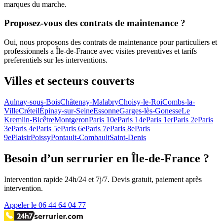
marques du marche.
Proposez-vous des contrats de maintenance ?
Oui, nous proposons des contrats de maintenance pour particuliers et
professionnels a Île-de-France avec visites preventives et tarifs
preferentiels sur les interventions.
Villes et secteurs couverts
Aulnay-sous-Bois
Châtenay-Malabry
Choisy-le-Roi
Combs-la-
Ville
Créteil
Épinay-sur-Seine
Essonne
Garges-lès-Gonesse
Le
Kremlin-Bicêtre
Montgeron
Paris 10e
Paris 14e
Paris 1er
Paris 2e
Paris
3e
Paris 4e
Paris 5e
Paris 6e
Paris 7e
Paris 8e
Paris
9e
Plaisir
Poissy
Pontault-Combault
Saint-Denis
Besoin d’un serrurier en Île-de-France ?
Intervention rapide 24h/24 et 7j/7. Devis gratuit, paiement après
intervention.
Appeler le 06 44 64 04 77