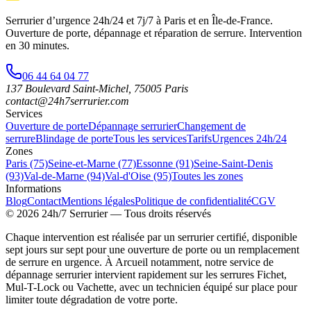
Serrurier d’urgence
24h/24 et 7j/7
à Paris et en Île-de-France.
Ouverture de porte, dépannage et réparation de serrure.
Intervention
en 30 minutes
.
06 44 64 04 77
137 Boulevard Saint-Michel
,
75005
Paris
contact@24h7serrurier.com
Services
Ouverture de porte
Dépannage serrurier
Changement de
serrure
Blindage de porte
Tous les services
Tarifs
Urgences 24h/24
Zones
Paris (75)
Seine-et-Marne (77)
Essonne (91)
Seine-Saint-Denis
(93)
Val-de-Marne (94)
Val-d'Oise (95)
Toutes les zones
Informations
Blog
Contact
Mentions légales
Politique de confidentialité
CGV
©
2026
24h/7 Serrurier
— Tous droits réservés
Chaque intervention est réalisée par un serrurier certifié, disponible
sept jours sur sept pour une ouverture de porte ou un remplacement
de serrure en urgence. À Arcueil notamment, notre service de
dépannage serrurier intervient rapidement sur les serrures Fichet,
Mul-T-Lock ou Vachette, avec un technicien équipé sur place pour
limiter toute dégradation de votre porte.