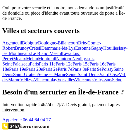
Oui, pour votre securite et la notre, nous demandons un justificatif
de domicile ou piece d'identite avant toute ouverture de porte a Île-
de-France.
Villes et secteurs couverts
Argenteuil
Bobigny
Boulogne-Billancourt
Brie-Comte-
Robert
Brunoy
Créteil
Dammarie-lès-Lys
Essonne
Gagny
Houilles
Issy-
les-Moulineaux
Le Blanc-Mesnil
Levallois-
Perret
Meaux
Melun
Montreuil
Nanterre
Neuilly-sur-
Seine
Palaiseau
Paris
Paris 11e
Paris 12e
Paris 15e
Paris 16e
Paris
18e
Paris 19e
Paris 20e
Paris 2e
Paris 7e
Paris 8e
Paris 9e
Poissy
Saint-
Denis
Saint-Gratien
Seine-et-Marne
Seine-Saint-Denis
Val-d'Oise
Val-
de-Marne
Vélizy-Villacoublay
Versailles
Vincennes
Vitry-sur-Seine
Besoin d’un serrurier en Île-de-France ?
Intervention rapide 24h/24 et 7j/7. Devis gratuit, paiement après
intervention.
Appeler le 06 44 64 04 77