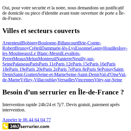
Oui, pour votre securite et la notre, nous demandons un justificatif
de domicile ou piece d'identite avant toute ouverture de porte a Île-
de-France.
Villes et secteurs couverts
Argenteuil
Bobigny
Boulogne-Billancourt
Brie-Comte-
Robert
Brunoy
Créteil
Dammarie-lès-Lys
Essonne
Gagny
Houilles
Issy-
les-Moulineaux
Le Blanc-Mesnil
Levallois-
Perret
Meaux
Melun
Montreuil
Nanterre
Neuilly-sur-
Seine
Palaiseau
Paris
Paris 11e
Paris 12e
Paris 15e
Paris 16e
Paris
18e
Paris 19e
Paris 20e
Paris 2e
Paris 7e
Paris 8e
Paris 9e
Poissy
Saint-
Denis
Saint-Gratien
Seine-et-Marne
Seine-Saint-Denis
Val-d'Oise
Val-
de-Marne
Vélizy-Villacoublay
Versailles
Vincennes
Vitry-sur-Seine
Besoin d’un serrurier en Île-de-France ?
Intervention rapide 24h/24 et 7j/7. Devis gratuit, paiement après
intervention.
Appeler le 06 44 64 04 77