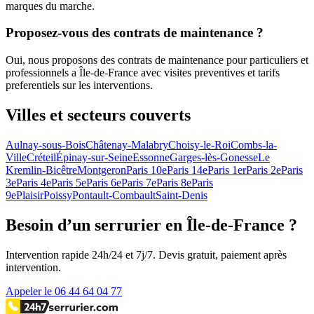
marques du marche.
Proposez-vous des contrats de maintenance ?
Oui, nous proposons des contrats de maintenance pour particuliers et
professionnels a Île-de-France avec visites preventives et tarifs
preferentiels sur les interventions.
Villes et secteurs couverts
Aulnay-sous-Bois
Châtenay-Malabry
Choisy-le-Roi
Combs-la-
Ville
Créteil
Épinay-sur-Seine
Essonne
Garges-lès-Gonesse
Le
Kremlin-Bicêtre
Montgeron
Paris 10e
Paris 14e
Paris 1er
Paris 2e
Paris
3e
Paris 4e
Paris 5e
Paris 6e
Paris 7e
Paris 8e
Paris
9e
Plaisir
Poissy
Pontault-Combault
Saint-Denis
Besoin d’un serrurier en Île-de-France ?
Intervention rapide 24h/24 et 7j/7. Devis gratuit, paiement après
intervention.
Appeler le 06 44 64 04 77