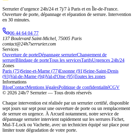
Serrurier d’urgence
24h/24 et 7j/7
à Paris et en Île-de-France.
Ouverture de porte, dépannage et réparation de serrure.
Intervention
en 30 minutes
.
06 44 64 04 77
137 Boulevard Saint-Michel
,
75005
Paris
contact@24h7serrurier.com
Services
Ouverture de porte
Dépannage serrurier
Changement de
serrure
Blindage de porte
Tous les services
Tarifs
Urgences 24h/24
Zones
Paris (75)
Seine-et-Marne (77)
Essonne (91)
Seine-Saint-Denis
(93)
Val-de-Marne (94)
Val-d'Oise (95)
Toutes les zones
Informations
Blog
Contact
Mentions légales
Politique de confidentialité
CGV
©
2026
24h/7 Serrurier
— Tous droits réservés
Chaque intervention est réalisée par un serrurier certifié, disponible
sept jours sur sept pour une ouverture de porte ou un remplacement
de serrure en urgence. À Arcueil notamment, notre service de
dépannage serrurier intervient rapidement sur les serrures Fichet,
Mul-T-Lock ou Vachette, avec un technicien équipé sur place pour
limiter toute dégradation de votre porte.