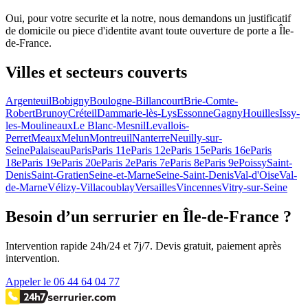
Oui, pour votre securite et la notre, nous demandons un justificatif
de domicile ou piece d'identite avant toute ouverture de porte a Île-
de-France.
Villes et secteurs couverts
Argenteuil
Bobigny
Boulogne-Billancourt
Brie-Comte-
Robert
Brunoy
Créteil
Dammarie-lès-Lys
Essonne
Gagny
Houilles
Issy-
les-Moulineaux
Le Blanc-Mesnil
Levallois-
Perret
Meaux
Melun
Montreuil
Nanterre
Neuilly-sur-
Seine
Palaiseau
Paris
Paris 11e
Paris 12e
Paris 15e
Paris 16e
Paris
18e
Paris 19e
Paris 20e
Paris 2e
Paris 7e
Paris 8e
Paris 9e
Poissy
Saint-
Denis
Saint-Gratien
Seine-et-Marne
Seine-Saint-Denis
Val-d'Oise
Val-
de-Marne
Vélizy-Villacoublay
Versailles
Vincennes
Vitry-sur-Seine
Besoin d’un serrurier en Île-de-France ?
Intervention rapide 24h/24 et 7j/7. Devis gratuit, paiement après
intervention.
Appeler le 06 44 64 04 77