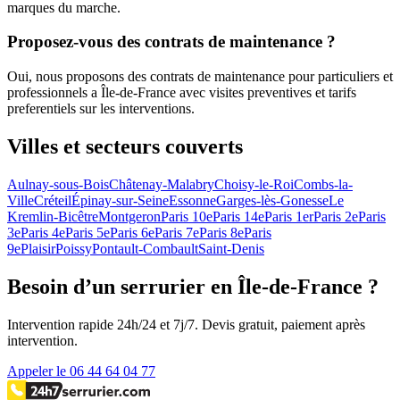
marques du marche.
Proposez-vous des contrats de maintenance ?
Oui, nous proposons des contrats de maintenance pour particuliers et
professionnels a Île-de-France avec visites preventives et tarifs
preferentiels sur les interventions.
Villes et secteurs couverts
Aulnay-sous-Bois
Châtenay-Malabry
Choisy-le-Roi
Combs-la-
Ville
Créteil
Épinay-sur-Seine
Essonne
Garges-lès-Gonesse
Le
Kremlin-Bicêtre
Montgeron
Paris 10e
Paris 14e
Paris 1er
Paris 2e
Paris
3e
Paris 4e
Paris 5e
Paris 6e
Paris 7e
Paris 8e
Paris
9e
Plaisir
Poissy
Pontault-Combault
Saint-Denis
Besoin d’un serrurier en Île-de-France ?
Intervention rapide 24h/24 et 7j/7. Devis gratuit, paiement après
intervention.
Appeler le 06 44 64 04 77