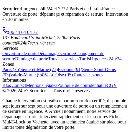
Serrurier d’urgence
24h/24 et 7j/7
à Paris et en Île-de-France.
Ouverture de porte, dépannage et réparation de serrure.
Intervention
en 30 minutes
.
06 44 64 04 77
137 Boulevard Saint-Michel
,
75005
Paris
contact@24h7serrurier.com
Services
Ouverture de porte
Dépannage serrurier
Changement de
serrure
Blindage de porte
Tous les services
Tarifs
Urgences 24h/24
Zones
Paris (75)
Seine-et-Marne (77)
Essonne (91)
Seine-Saint-Denis
(93)
Val-de-Marne (94)
Val-d'Oise (95)
Toutes les zones
Informations
Blog
Contact
Mentions légales
Politique de confidentialité
CGV
©
2026
24h/7 Serrurier
— Tous droits réservés
Chaque intervention est réalisée par un serrurier certifié, disponible
sept jours sur sept pour une ouverture de porte ou un remplacement
de serrure en urgence. À Arcueil notamment, notre service de
dépannage serrurier intervient rapidement sur les serrures Fichet,
Mul-T-Lock ou Vachette, avec un technicien équipé sur place pour
limiter toute dégradation de votre porte.