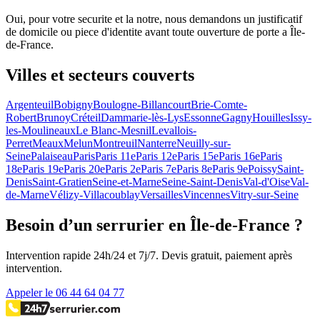
Oui, pour votre securite et la notre, nous demandons un justificatif
de domicile ou piece d'identite avant toute ouverture de porte a Île-
de-France.
Villes et secteurs couverts
Argenteuil
Bobigny
Boulogne-Billancourt
Brie-Comte-
Robert
Brunoy
Créteil
Dammarie-lès-Lys
Essonne
Gagny
Houilles
Issy-
les-Moulineaux
Le Blanc-Mesnil
Levallois-
Perret
Meaux
Melun
Montreuil
Nanterre
Neuilly-sur-
Seine
Palaiseau
Paris
Paris 11e
Paris 12e
Paris 15e
Paris 16e
Paris
18e
Paris 19e
Paris 20e
Paris 2e
Paris 7e
Paris 8e
Paris 9e
Poissy
Saint-
Denis
Saint-Gratien
Seine-et-Marne
Seine-Saint-Denis
Val-d'Oise
Val-
de-Marne
Vélizy-Villacoublay
Versailles
Vincennes
Vitry-sur-Seine
Besoin d’un serrurier en Île-de-France ?
Intervention rapide 24h/24 et 7j/7. Devis gratuit, paiement après
intervention.
Appeler le 06 44 64 04 77