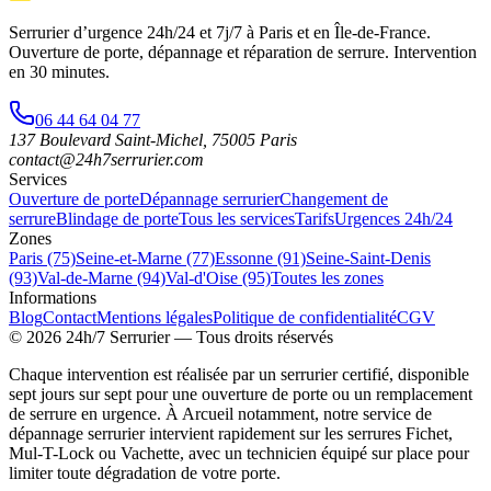
Serrurier d’urgence
24h/24 et 7j/7
à Paris et en Île-de-France.
Ouverture de porte, dépannage et réparation de serrure.
Intervention
en 30 minutes
.
06 44 64 04 77
137 Boulevard Saint-Michel
,
75005
Paris
contact@24h7serrurier.com
Services
Ouverture de porte
Dépannage serrurier
Changement de
serrure
Blindage de porte
Tous les services
Tarifs
Urgences 24h/24
Zones
Paris (75)
Seine-et-Marne (77)
Essonne (91)
Seine-Saint-Denis
(93)
Val-de-Marne (94)
Val-d'Oise (95)
Toutes les zones
Informations
Blog
Contact
Mentions légales
Politique de confidentialité
CGV
©
2026
24h/7 Serrurier
— Tous droits réservés
Chaque intervention est réalisée par un serrurier certifié, disponible
sept jours sur sept pour une ouverture de porte ou un remplacement
de serrure en urgence. À Arcueil notamment, notre service de
dépannage serrurier intervient rapidement sur les serrures Fichet,
Mul-T-Lock ou Vachette, avec un technicien équipé sur place pour
limiter toute dégradation de votre porte.