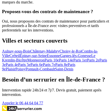
marques du marche.
Proposez-vous des contrats de maintenance ?
Oui, nous proposons des contrats de maintenance pour particuliers et
professionnels a Île-de-France avec visites preventives et tarifs
preferentiels sur les interventions.
Villes et secteurs couverts
Aulnay-sous-Bois
Châtenay-Malabry
Choisy-le-Roi
Combs-la-
Ville
Créteil
Épinay-sur-Seine
Essonne
Garges-lès-Gonesse
Le
Kremlin-Bicêtre
Montgeron
Paris 10e
Paris 14e
Paris 1er
Paris 2e
Paris
3e
Paris 4e
Paris 5e
Paris 6e
Paris 7e
Paris 8e
Paris
9e
Plaisir
Poissy
Pontault-Combault
Saint-Denis
Besoin d’un serrurier en Île-de-France ?
Intervention rapide 24h/24 et 7j/7. Devis gratuit, paiement après
intervention.
Appeler le 06 44 64 04 77