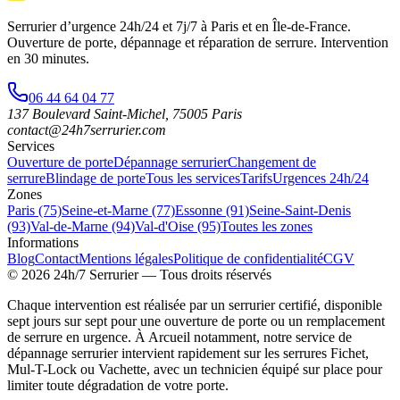
Serrurier d’urgence
24h/24 et 7j/7
à Paris et en Île-de-France.
Ouverture de porte, dépannage et réparation de serrure.
Intervention
en 30 minutes
.
06 44 64 04 77
137 Boulevard Saint-Michel
,
75005
Paris
contact@24h7serrurier.com
Services
Ouverture de porte
Dépannage serrurier
Changement de
serrure
Blindage de porte
Tous les services
Tarifs
Urgences 24h/24
Zones
Paris (75)
Seine-et-Marne (77)
Essonne (91)
Seine-Saint-Denis
(93)
Val-de-Marne (94)
Val-d'Oise (95)
Toutes les zones
Informations
Blog
Contact
Mentions légales
Politique de confidentialité
CGV
©
2026
24h/7 Serrurier
— Tous droits réservés
Chaque intervention est réalisée par un serrurier certifié, disponible
sept jours sur sept pour une ouverture de porte ou un remplacement
de serrure en urgence. À Arcueil notamment, notre service de
dépannage serrurier intervient rapidement sur les serrures Fichet,
Mul-T-Lock ou Vachette, avec un technicien équipé sur place pour
limiter toute dégradation de votre porte.