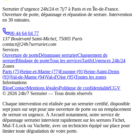
Serrurier d’urgence
24h/24 et 7j/7
à Paris et en Île-de-France.
Ouverture de porte, dépannage et réparation de serrure.
Intervention
en 30 minutes
.
06 44 64 04 77
137 Boulevard Saint-Michel
,
75005
Paris
contact@24h7serrurier.com
Services
Ouverture de porte
Dépannage serrurier
Changement de
serrure
Blindage de porte
Tous les services
Tarifs
Urgences 24h/24
Zones
Paris (75)
Seine-et-Marne (77)
Essonne (91)
Seine-Saint-Denis
(93)
Val-de-Marne (94)
Val-d'Oise (95)
Toutes les zones
Informations
Blog
Contact
Mentions légales
Politique de confidentialité
CGV
©
2026
24h/7 Serrurier
— Tous droits réservés
Chaque intervention est réalisée par un serrurier certifié, disponible
sept jours sur sept pour une ouverture de porte ou un remplacement
de serrure en urgence. À Arcueil notamment, notre service de
dépannage serrurier intervient rapidement sur les serrures Fichet,
Mul-T-Lock ou Vachette, avec un technicien équipé sur place pour
limiter toute dégradation de votre porte.