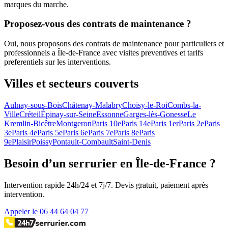
marques du marche.
Proposez-vous des contrats de maintenance ?
Oui, nous proposons des contrats de maintenance pour particuliers et
professionnels a Île-de-France avec visites preventives et tarifs
preferentiels sur les interventions.
Villes et secteurs couverts
Aulnay-sous-Bois
Châtenay-Malabry
Choisy-le-Roi
Combs-la-
Ville
Créteil
Épinay-sur-Seine
Essonne
Garges-lès-Gonesse
Le
Kremlin-Bicêtre
Montgeron
Paris 10e
Paris 14e
Paris 1er
Paris 2e
Paris
3e
Paris 4e
Paris 5e
Paris 6e
Paris 7e
Paris 8e
Paris
9e
Plaisir
Poissy
Pontault-Combault
Saint-Denis
Besoin d’un serrurier en Île-de-France ?
Intervention rapide 24h/24 et 7j/7. Devis gratuit, paiement après
intervention.
Appeler le 06 44 64 04 77