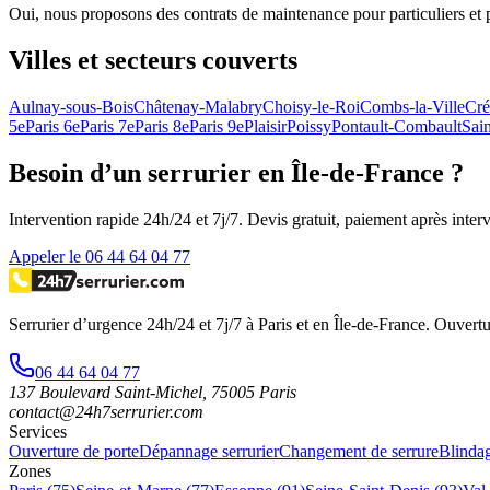
Oui, nous proposons des contrats de maintenance pour particuliers et pro
Villes et secteurs couverts
Aulnay-sous-Bois
Châtenay-Malabry
Choisy-le-Roi
Combs-la-Ville
Cré
5e
Paris 6e
Paris 7e
Paris 8e
Paris 9e
Plaisir
Poissy
Pontault-Combault
Sai
Besoin d’un serrurier en Île-de-France ?
Intervention rapide 24h/24 et 7j/7. Devis gratuit, paiement après inter
Appeler le 06 44 64 04 77
Serrurier d’urgence
24h/24 et 7j/7
à Paris et en Île-de-France. Ouvertu
06 44 64 04 77
137 Boulevard Saint-Michel
,
75005
Paris
contact@24h7serrurier.com
Services
Ouverture de porte
Dépannage serrurier
Changement de serrure
Blindag
Zones