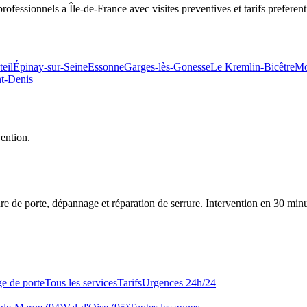
fessionnels a Île-de-France avec visites preventives et tarifs preferenti
teil
Épinay-sur-Seine
Essonne
Garges-lès-Gonesse
Le Kremlin-Bicêtre
Mo
nt-Denis
vention.
re de porte, dépannage et réparation de serrure.
Intervention en 30 min
e de porte
Tous les services
Tarifs
Urgences 24h/24