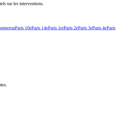
els sur les interventions.
ntgeron
Paris 10e
Paris 14e
Paris 1er
Paris 2e
Paris 3e
Paris 4e
Paris
utes
.