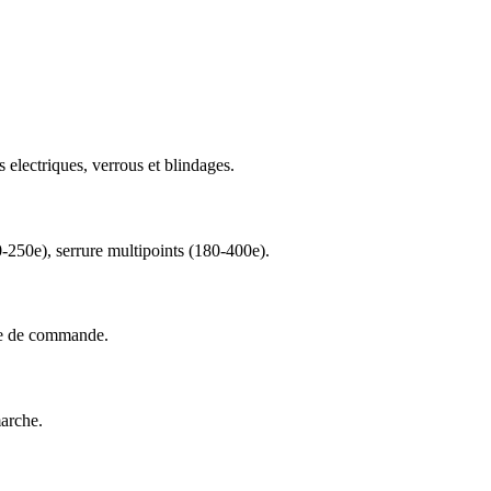
s electriques, verrous et blindages.
0-250e), serrure multipoints (180-400e).
nte de commande.
marche.