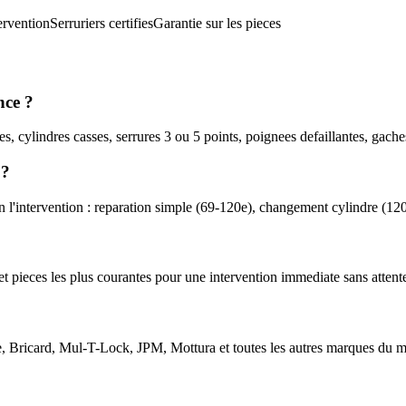
ervention
Serruriers certifies
Garantie sur les pieces
nce ?
s, cylindres casses, serrures 3 ou 5 points, poignees defaillantes, gache
 ?
n l'intervention : reparation simple (69-120e), changement cylindre (12
es et pieces les plus courantes pour une intervention immediate sans atte
te, Bricard, Mul-T-Lock, JPM, Mottura et toutes les autres marques du 