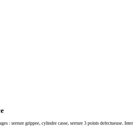
ce
ages : serrure grippee, cylindre casse, serrure 3 points defectueuse. Inte