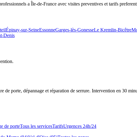
fessionnels a Île-de-France avec visites preventives et tarifs preferenti
teil
Épinay-sur-Seine
Essonne
Garges-lès-Gonesse
Le Kremlin-Bicêtre
Mo
nt-Denis
vention.
re de porte, dépannage et réparation de serrure.
Intervention en 30 min
e de porte
Tous les services
Tarifs
Urgences 24h/24