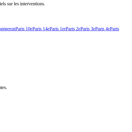
els sur les interventions.
ntgeron
Paris 10e
Paris 14e
Paris 1er
Paris 2e
Paris 3e
Paris 4e
Paris
utes
.