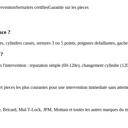
ervention
Serruriers certifies
Garantie sur les pieces
nce ?
s, cylindres casses, serrures 3 ou 5 points, poignees defaillantes, gache
 ?
n l'intervention : reparation simple (69-120e), changement cylindre (12
es et pieces les plus courantes pour une intervention immediate sans atte
te, Bricard, Mul-T-Lock, JPM, Mottura et toutes les autres marques du 