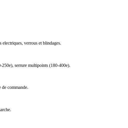
s electriques, verrous et blindages.
0-250e), serrure multipoints (180-400e).
nte de commande.
marche.