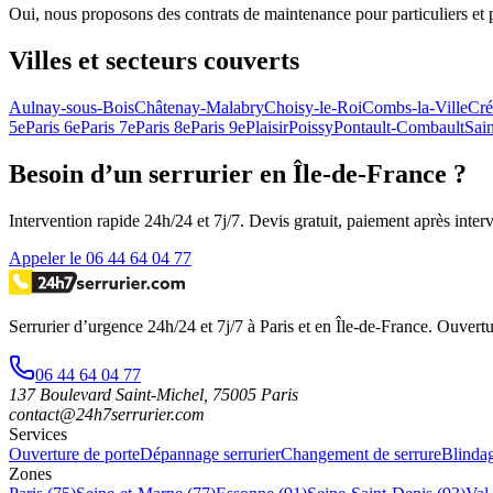
Oui, nous proposons des contrats de maintenance pour particuliers et pro
Villes et secteurs couverts
Aulnay-sous-Bois
Châtenay-Malabry
Choisy-le-Roi
Combs-la-Ville
Cré
5e
Paris 6e
Paris 7e
Paris 8e
Paris 9e
Plaisir
Poissy
Pontault-Combault
Sai
Besoin d’un serrurier en Île-de-France ?
Intervention rapide 24h/24 et 7j/7. Devis gratuit, paiement après inter
Appeler le 06 44 64 04 77
Serrurier d’urgence
24h/24 et 7j/7
à Paris et en Île-de-France. Ouvertu
06 44 64 04 77
137 Boulevard Saint-Michel
,
75005
Paris
contact@24h7serrurier.com
Services
Ouverture de porte
Dépannage serrurier
Changement de serrure
Blindag
Zones