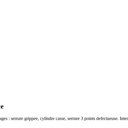
ce
ages : serrure grippee, cylindre casse, serrure 3 points defectueuse. Inte