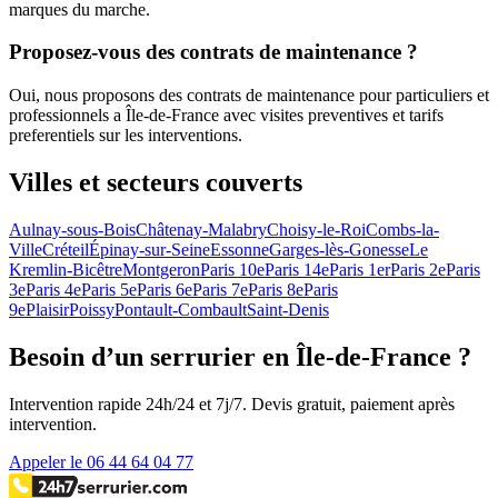
marques du marche.
Proposez-vous des contrats de maintenance ?
Oui, nous proposons des contrats de maintenance pour particuliers et
professionnels a Île-de-France avec visites preventives et tarifs
preferentiels sur les interventions.
Villes et secteurs couverts
Aulnay-sous-Bois
Châtenay-Malabry
Choisy-le-Roi
Combs-la-
Ville
Créteil
Épinay-sur-Seine
Essonne
Garges-lès-Gonesse
Le
Kremlin-Bicêtre
Montgeron
Paris 10e
Paris 14e
Paris 1er
Paris 2e
Paris
3e
Paris 4e
Paris 5e
Paris 6e
Paris 7e
Paris 8e
Paris
9e
Plaisir
Poissy
Pontault-Combault
Saint-Denis
Besoin d’un serrurier en Île-de-France ?
Intervention rapide 24h/24 et 7j/7. Devis gratuit, paiement après
intervention.
Appeler le 06 44 64 04 77