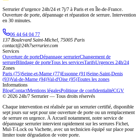
Serrurier d’urgence
24h/24 et 7j/7
à Paris et en Île-de-France.
Ouverture de porte, dépannage et réparation de serrure.
Intervention
en 30 minutes
.
06 44 64 04 77
137 Boulevard Saint-Michel
,
75005
Paris
contact@24h7serrurier.com
Services
Ouverture de porte
Dépannage serrurier
Changement de
serrure
Blindage de porte
Tous les services
Tarifs
Urgences 24h/24
Zones
Paris (75)
Seine-et-Marne (77)
Essonne (91)
Seine-Saint-Denis
(93)
Val-de-Marne (94)
Val-d'Oise (95)
Toutes les zones
Informations
Blog
Contact
Mentions légales
Politique de confidentialité
CGV
©
2026
24h/7 Serrurier
— Tous droits réservés
Chaque intervention est réalisée par un serrurier certifié, disponible
sept jours sur sept pour une ouverture de porte ou un remplacement
de serrure en urgence. À Arcueil notamment, notre service de
dépannage serrurier intervient rapidement sur les serrures Fichet,
Mul-T-Lock ou Vachette, avec un technicien équipé sur place pour
limiter toute dégradation de votre porte.