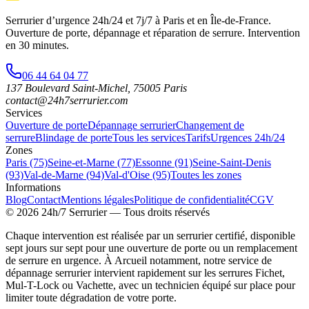
Serrurier d’urgence
24h/24 et 7j/7
à Paris et en Île-de-France.
Ouverture de porte, dépannage et réparation de serrure.
Intervention
en 30 minutes
.
06 44 64 04 77
137 Boulevard Saint-Michel
,
75005
Paris
contact@24h7serrurier.com
Services
Ouverture de porte
Dépannage serrurier
Changement de
serrure
Blindage de porte
Tous les services
Tarifs
Urgences 24h/24
Zones
Paris (75)
Seine-et-Marne (77)
Essonne (91)
Seine-Saint-Denis
(93)
Val-de-Marne (94)
Val-d'Oise (95)
Toutes les zones
Informations
Blog
Contact
Mentions légales
Politique de confidentialité
CGV
©
2026
24h/7 Serrurier
— Tous droits réservés
Chaque intervention est réalisée par un serrurier certifié, disponible
sept jours sur sept pour une ouverture de porte ou un remplacement
de serrure en urgence. À Arcueil notamment, notre service de
dépannage serrurier intervient rapidement sur les serrures Fichet,
Mul-T-Lock ou Vachette, avec un technicien équipé sur place pour
limiter toute dégradation de votre porte.