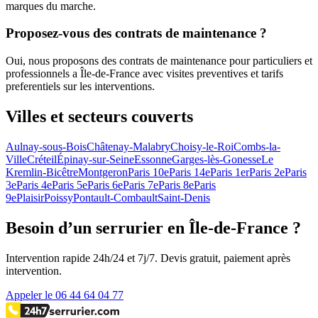
marques du marche.
Proposez-vous des contrats de maintenance ?
Oui, nous proposons des contrats de maintenance pour particuliers et
professionnels a Île-de-France avec visites preventives et tarifs
preferentiels sur les interventions.
Villes et secteurs couverts
Aulnay-sous-Bois
Châtenay-Malabry
Choisy-le-Roi
Combs-la-
Ville
Créteil
Épinay-sur-Seine
Essonne
Garges-lès-Gonesse
Le
Kremlin-Bicêtre
Montgeron
Paris 10e
Paris 14e
Paris 1er
Paris 2e
Paris
3e
Paris 4e
Paris 5e
Paris 6e
Paris 7e
Paris 8e
Paris
9e
Plaisir
Poissy
Pontault-Combault
Saint-Denis
Besoin d’un serrurier en Île-de-France ?
Intervention rapide 24h/24 et 7j/7. Devis gratuit, paiement après
intervention.
Appeler le 06 44 64 04 77