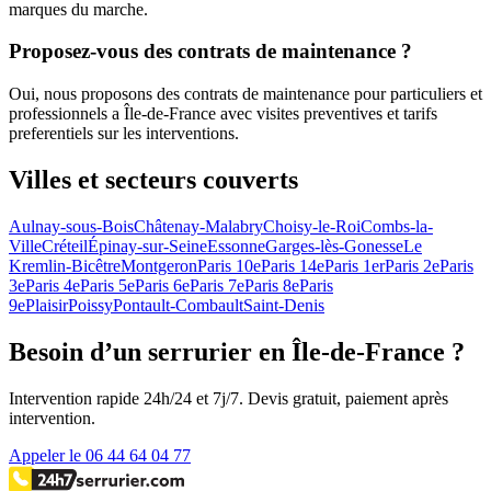
marques du marche.
Proposez-vous des contrats de maintenance ?
Oui, nous proposons des contrats de maintenance pour particuliers et
professionnels a Île-de-France avec visites preventives et tarifs
preferentiels sur les interventions.
Villes et secteurs couverts
Aulnay-sous-Bois
Châtenay-Malabry
Choisy-le-Roi
Combs-la-
Ville
Créteil
Épinay-sur-Seine
Essonne
Garges-lès-Gonesse
Le
Kremlin-Bicêtre
Montgeron
Paris 10e
Paris 14e
Paris 1er
Paris 2e
Paris
3e
Paris 4e
Paris 5e
Paris 6e
Paris 7e
Paris 8e
Paris
9e
Plaisir
Poissy
Pontault-Combault
Saint-Denis
Besoin d’un serrurier en Île-de-France ?
Intervention rapide 24h/24 et 7j/7. Devis gratuit, paiement après
intervention.
Appeler le 06 44 64 04 77