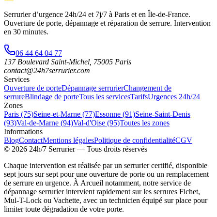
Serrurier d’urgence
24h/24 et 7j/7
à Paris et en Île-de-France.
Ouverture de porte, dépannage et réparation de serrure.
Intervention
en 30 minutes
.
06 44 64 04 77
137 Boulevard Saint-Michel
,
75005
Paris
contact@24h7serrurier.com
Services
Ouverture de porte
Dépannage serrurier
Changement de
serrure
Blindage de porte
Tous les services
Tarifs
Urgences 24h/24
Zones
Paris (75)
Seine-et-Marne (77)
Essonne (91)
Seine-Saint-Denis
(93)
Val-de-Marne (94)
Val-d'Oise (95)
Toutes les zones
Informations
Blog
Contact
Mentions légales
Politique de confidentialité
CGV
©
2026
24h/7 Serrurier
— Tous droits réservés
Chaque intervention est réalisée par un serrurier certifié, disponible
sept jours sur sept pour une ouverture de porte ou un remplacement
de serrure en urgence. À Arcueil notamment, notre service de
dépannage serrurier intervient rapidement sur les serrures Fichet,
Mul-T-Lock ou Vachette, avec un technicien équipé sur place pour
limiter toute dégradation de votre porte.