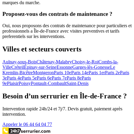
marques du marche.
Proposez-vous des contrats de maintenance ?
Oui, nous proposons des contrats de maintenance pour particuliers et
professionnels a Île-de-France avec visites preventives et tarifs
preferentiels sur les interventions.
Villes et secteurs couverts
Aulnay-sous-Bois
Châtenay-Malabry
Choisy-le-Roi
Combs-la-
Ville
Créteil
Épinay-sur-Seine
Essonne
Garges-lès-Gonesse
Le
Kremlin-Bicêtre
Montgeron
Paris 10e
Paris 14e
Paris 1er
Paris 2e
Paris
3e
Paris 4e
Paris 5e
Paris 6e
Paris 7e
Paris 8e
Paris
9e
Plaisir
Poissy
Pontault-Combault
Saint-Denis
Besoin d’un serrurier en Île-de-France ?
Intervention rapide 24h/24 et 7j/7. Devis gratuit, paiement après
intervention.
Appeler le 06 44 64 04 77