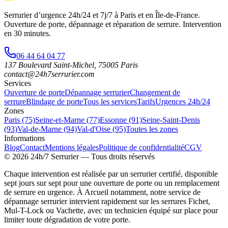
Serrurier d’urgence
24h/24 et 7j/7
à Paris et en Île-de-France.
Ouverture de porte, dépannage et réparation de serrure.
Intervention
en 30 minutes
.
06 44 64 04 77
137 Boulevard Saint-Michel
,
75005
Paris
contact@24h7serrurier.com
Services
Ouverture de porte
Dépannage serrurier
Changement de
serrure
Blindage de porte
Tous les services
Tarifs
Urgences 24h/24
Zones
Paris (75)
Seine-et-Marne (77)
Essonne (91)
Seine-Saint-Denis
(93)
Val-de-Marne (94)
Val-d'Oise (95)
Toutes les zones
Informations
Blog
Contact
Mentions légales
Politique de confidentialité
CGV
©
2026
24h/7 Serrurier
— Tous droits réservés
Chaque intervention est réalisée par un serrurier certifié, disponible
sept jours sur sept pour une ouverture de porte ou un remplacement
de serrure en urgence. À Arcueil notamment, notre service de
dépannage serrurier intervient rapidement sur les serrures Fichet,
Mul-T-Lock ou Vachette, avec un technicien équipé sur place pour
limiter toute dégradation de votre porte.