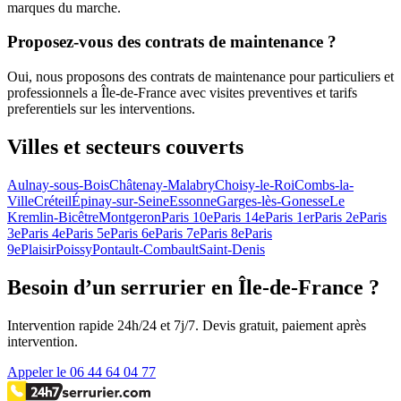
marques du marche.
Proposez-vous des contrats de maintenance ?
Oui, nous proposons des contrats de maintenance pour particuliers et
professionnels a Île-de-France avec visites preventives et tarifs
preferentiels sur les interventions.
Villes et secteurs couverts
Aulnay-sous-Bois
Châtenay-Malabry
Choisy-le-Roi
Combs-la-
Ville
Créteil
Épinay-sur-Seine
Essonne
Garges-lès-Gonesse
Le
Kremlin-Bicêtre
Montgeron
Paris 10e
Paris 14e
Paris 1er
Paris 2e
Paris
3e
Paris 4e
Paris 5e
Paris 6e
Paris 7e
Paris 8e
Paris
9e
Plaisir
Poissy
Pontault-Combault
Saint-Denis
Besoin d’un serrurier en Île-de-France ?
Intervention rapide 24h/24 et 7j/7. Devis gratuit, paiement après
intervention.
Appeler le 06 44 64 04 77