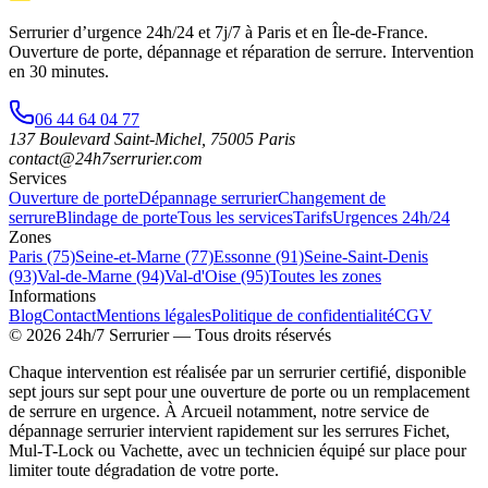
Serrurier d’urgence
24h/24 et 7j/7
à Paris et en Île-de-France.
Ouverture de porte, dépannage et réparation de serrure.
Intervention
en 30 minutes
.
06 44 64 04 77
137 Boulevard Saint-Michel
,
75005
Paris
contact@24h7serrurier.com
Services
Ouverture de porte
Dépannage serrurier
Changement de
serrure
Blindage de porte
Tous les services
Tarifs
Urgences 24h/24
Zones
Paris (75)
Seine-et-Marne (77)
Essonne (91)
Seine-Saint-Denis
(93)
Val-de-Marne (94)
Val-d'Oise (95)
Toutes les zones
Informations
Blog
Contact
Mentions légales
Politique de confidentialité
CGV
©
2026
24h/7 Serrurier
— Tous droits réservés
Chaque intervention est réalisée par un serrurier certifié, disponible
sept jours sur sept pour une ouverture de porte ou un remplacement
de serrure en urgence. À Arcueil notamment, notre service de
dépannage serrurier intervient rapidement sur les serrures Fichet,
Mul-T-Lock ou Vachette, avec un technicien équipé sur place pour
limiter toute dégradation de votre porte.