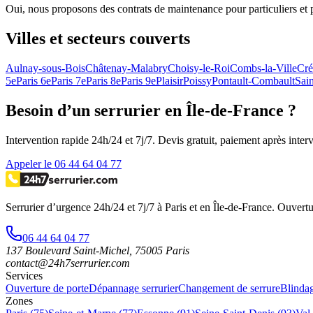
Oui, nous proposons des contrats de maintenance pour particuliers et pro
Villes et secteurs couverts
Aulnay-sous-Bois
Châtenay-Malabry
Choisy-le-Roi
Combs-la-Ville
Cré
5e
Paris 6e
Paris 7e
Paris 8e
Paris 9e
Plaisir
Poissy
Pontault-Combault
Sai
Besoin d’un serrurier en Île-de-France ?
Intervention rapide 24h/24 et 7j/7. Devis gratuit, paiement après inter
Appeler le 06 44 64 04 77
Serrurier d’urgence
24h/24 et 7j/7
à Paris et en Île-de-France. Ouvertu
06 44 64 04 77
137 Boulevard Saint-Michel
,
75005
Paris
contact@24h7serrurier.com
Services
Ouverture de porte
Dépannage serrurier
Changement de serrure
Blindag
Zones