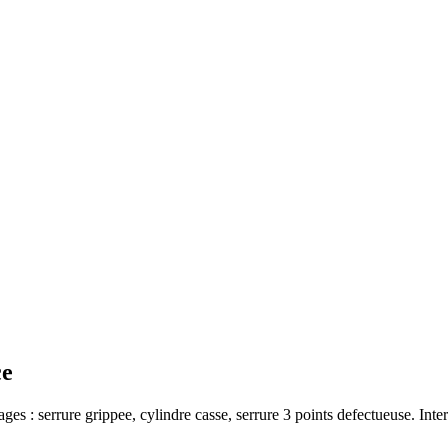
ce
ages : serrure grippee, cylindre casse, serrure 3 points defectueuse. Inte