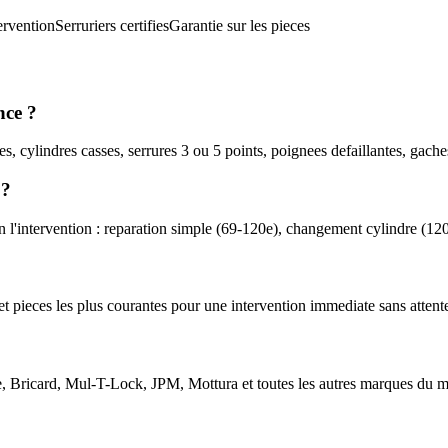
ervention
Serruriers certifies
Garantie sur les pieces
nce ?
s, cylindres casses, serrures 3 ou 5 points, poignees defaillantes, gache
 ?
n l'intervention : reparation simple (69-120e), changement cylindre (12
es et pieces les plus courantes pour une intervention immediate sans atte
te, Bricard, Mul-T-Lock, JPM, Mottura et toutes les autres marques du 