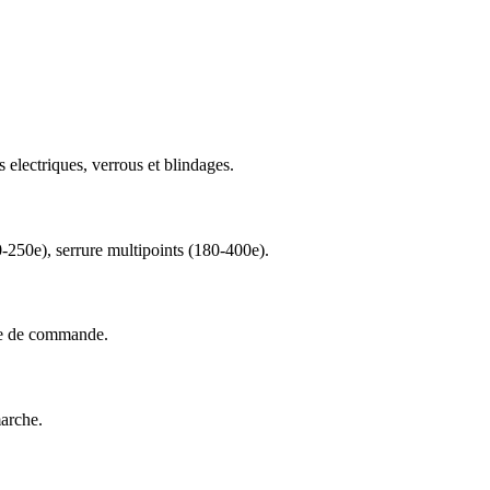
s electriques, verrous et blindages.
0-250e), serrure multipoints (180-400e).
nte de commande.
marche.