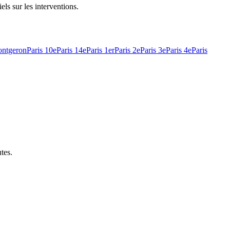
els sur les interventions.
ntgeron
Paris 10e
Paris 14e
Paris 1er
Paris 2e
Paris 3e
Paris 4e
Paris
utes
.