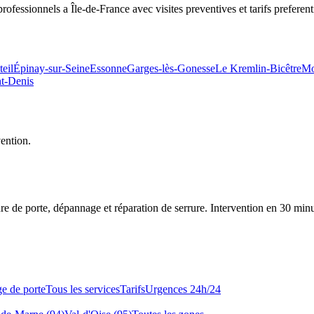
fessionnels a Île-de-France avec visites preventives et tarifs preferenti
teil
Épinay-sur-Seine
Essonne
Garges-lès-Gonesse
Le Kremlin-Bicêtre
Mo
nt-Denis
vention.
re de porte, dépannage et réparation de serrure.
Intervention en 30 min
e de porte
Tous les services
Tarifs
Urgences 24h/24