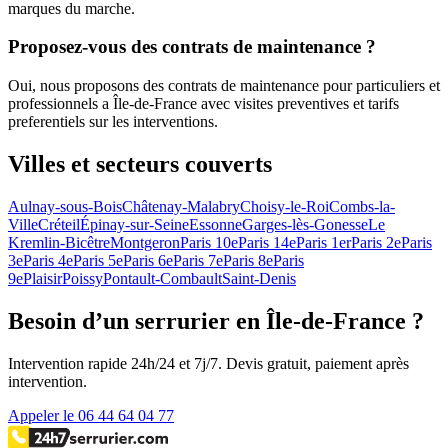
marques du marche.
Proposez-vous des contrats de maintenance ?
Oui, nous proposons des contrats de maintenance pour particuliers et
professionnels a Île-de-France avec visites preventives et tarifs
preferentiels sur les interventions.
Villes et secteurs couverts
Aulnay-sous-Bois
Châtenay-Malabry
Choisy-le-Roi
Combs-la-
Ville
Créteil
Épinay-sur-Seine
Essonne
Garges-lès-Gonesse
Le
Kremlin-Bicêtre
Montgeron
Paris 10e
Paris 14e
Paris 1er
Paris 2e
Paris
3e
Paris 4e
Paris 5e
Paris 6e
Paris 7e
Paris 8e
Paris
9e
Plaisir
Poissy
Pontault-Combault
Saint-Denis
Besoin d’un serrurier en Île-de-France ?
Intervention rapide 24h/24 et 7j/7. Devis gratuit, paiement après
intervention.
Appeler le 06 44 64 04 77