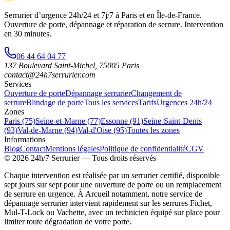
Serrurier d’urgence
24h/24 et 7j/7
à Paris et en Île-de-France.
Ouverture de porte, dépannage et réparation de serrure.
Intervention
en 30 minutes
.
06 44 64 04 77
137 Boulevard Saint-Michel
,
75005
Paris
contact@24h7serrurier.com
Services
Ouverture de porte
Dépannage serrurier
Changement de
serrure
Blindage de porte
Tous les services
Tarifs
Urgences 24h/24
Zones
Paris (75)
Seine-et-Marne (77)
Essonne (91)
Seine-Saint-Denis
(93)
Val-de-Marne (94)
Val-d'Oise (95)
Toutes les zones
Informations
Blog
Contact
Mentions légales
Politique de confidentialité
CGV
©
2026
24h/7 Serrurier
— Tous droits réservés
Chaque intervention est réalisée par un serrurier certifié, disponible
sept jours sur sept pour une ouverture de porte ou un remplacement
de serrure en urgence. À Arcueil notamment, notre service de
dépannage serrurier intervient rapidement sur les serrures Fichet,
Mul-T-Lock ou Vachette, avec un technicien équipé sur place pour
limiter toute dégradation de votre porte.