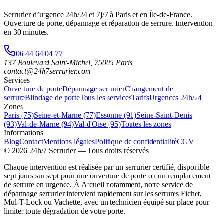
Serrurier d’urgence
24h/24 et 7j/7
à Paris et en Île-de-France.
Ouverture de porte, dépannage et réparation de serrure.
Intervention
en 30 minutes
.
06 44 64 04 77
137 Boulevard Saint-Michel
,
75005
Paris
contact@24h7serrurier.com
Services
Ouverture de porte
Dépannage serrurier
Changement de
serrure
Blindage de porte
Tous les services
Tarifs
Urgences 24h/24
Zones
Paris (75)
Seine-et-Marne (77)
Essonne (91)
Seine-Saint-Denis
(93)
Val-de-Marne (94)
Val-d'Oise (95)
Toutes les zones
Informations
Blog
Contact
Mentions légales
Politique de confidentialité
CGV
©
2026
24h/7 Serrurier
— Tous droits réservés
Chaque intervention est réalisée par un serrurier certifié, disponible
sept jours sur sept pour une ouverture de porte ou un remplacement
de serrure en urgence. À Arcueil notamment, notre service de
dépannage serrurier intervient rapidement sur les serrures Fichet,
Mul-T-Lock ou Vachette, avec un technicien équipé sur place pour
limiter toute dégradation de votre porte.