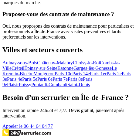
marques du marche.
Proposez-vous des contrats de maintenance ?
Oui, nous proposons des contrats de maintenance pour particuliers et
professionnels a Île-de-France avec visites preventives et tarifs
preferentiels sur les interventions.
Villes et secteurs couverts
Aulnay-sous-Bois
Châtenay-Malabry
Choisy-le-Roi
Combs-la-
Ville
Créteil
Épinay-sur-Seine
Essonne
Garges-lès-Gonesse
Le
Kremlin-Bicêtre
Montgeron
Paris 10e
Paris 14e
Paris 1er
Paris 2e
Paris
3e
Paris 4e
Paris 5e
Paris 6e
Paris 7e
Paris 8e
Paris
9e
Plaisir
Poissy
Pontault-Combault
Saint-Denis
Besoin d’un serrurier en Île-de-France ?
Intervention rapide 24h/24 et 7j/7. Devis gratuit, paiement après
intervention.
Appeler le 06 44 64 04 77