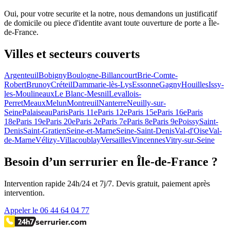
Oui, pour votre securite et la notre, nous demandons un justificatif
de domicile ou piece d'identite avant toute ouverture de porte a Île-
de-France.
Villes et secteurs couverts
Argenteuil
Bobigny
Boulogne-Billancourt
Brie-Comte-
Robert
Brunoy
Créteil
Dammarie-lès-Lys
Essonne
Gagny
Houilles
Issy-
les-Moulineaux
Le Blanc-Mesnil
Levallois-
Perret
Meaux
Melun
Montreuil
Nanterre
Neuilly-sur-
Seine
Palaiseau
Paris
Paris 11e
Paris 12e
Paris 15e
Paris 16e
Paris
18e
Paris 19e
Paris 20e
Paris 2e
Paris 7e
Paris 8e
Paris 9e
Poissy
Saint-
Denis
Saint-Gratien
Seine-et-Marne
Seine-Saint-Denis
Val-d'Oise
Val-
de-Marne
Vélizy-Villacoublay
Versailles
Vincennes
Vitry-sur-Seine
Besoin d’un serrurier en Île-de-France ?
Intervention rapide 24h/24 et 7j/7. Devis gratuit, paiement après
intervention.
Appeler le 06 44 64 04 77