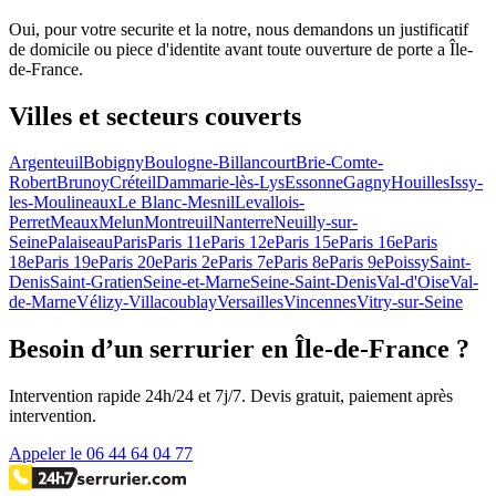
Oui, pour votre securite et la notre, nous demandons un justificatif
de domicile ou piece d'identite avant toute ouverture de porte a Île-
de-France.
Villes et secteurs couverts
Argenteuil
Bobigny
Boulogne-Billancourt
Brie-Comte-
Robert
Brunoy
Créteil
Dammarie-lès-Lys
Essonne
Gagny
Houilles
Issy-
les-Moulineaux
Le Blanc-Mesnil
Levallois-
Perret
Meaux
Melun
Montreuil
Nanterre
Neuilly-sur-
Seine
Palaiseau
Paris
Paris 11e
Paris 12e
Paris 15e
Paris 16e
Paris
18e
Paris 19e
Paris 20e
Paris 2e
Paris 7e
Paris 8e
Paris 9e
Poissy
Saint-
Denis
Saint-Gratien
Seine-et-Marne
Seine-Saint-Denis
Val-d'Oise
Val-
de-Marne
Vélizy-Villacoublay
Versailles
Vincennes
Vitry-sur-Seine
Besoin d’un serrurier en Île-de-France ?
Intervention rapide 24h/24 et 7j/7. Devis gratuit, paiement après
intervention.
Appeler le 06 44 64 04 77