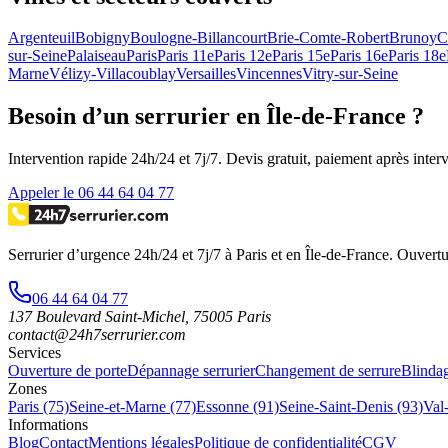
Argenteuil
Bobigny
Boulogne-Billancourt
Brie-Comte-Robert
Brunoy
C
sur-Seine
Palaiseau
Paris
Paris 11e
Paris 12e
Paris 15e
Paris 16e
Paris 18e
Marne
Vélizy-Villacoublay
Versailles
Vincennes
Vitry-sur-Seine
Besoin d’un serrurier en Île-de-France ?
Intervention rapide 24h/24 et 7j/7. Devis gratuit, paiement après inter
Appeler le 06 44 64 04 77
Serrurier d’urgence
24h/24 et 7j/7
à Paris et en Île-de-France. Ouvertu
06 44 64 04 77
137 Boulevard Saint-Michel
,
75005
Paris
contact@24h7serrurier.com
Services
Ouverture de porte
Dépannage serrurier
Changement de serrure
Blindag
Zones
Paris (75)
Seine-et-Marne (77)
Essonne (91)
Seine-Saint-Denis (93)
Val
Informations
Blog
Contact
Mentions légales
Politique de confidentialité
CGV