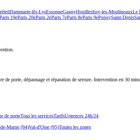
réteil
Dammarie-lès-Lys
Essonne
Gagny
Houilles
Issy-les-Moulineaux
Le 
Paris 19e
Paris 20e
Paris 2e
Paris 7e
Paris 8e
Paris 9e
Poissy
Saint-Denis
Sa
vention.
re de porte, dépannage et réparation de serrure.
Intervention en 30 min
e de porte
Tous les services
Tarifs
Urgences 24h/24
-de-Marne (94)
Val-d'Oise (95)
Toutes les zones