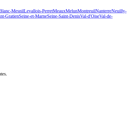
Blanc-Mesnil
Levallois-Perret
Meaux
Melun
Montreuil
Nanterre
Neuilly-
int-Gratien
Seine-et-Marne
Seine-Saint-Denis
Val-d'Oise
Val-de-
utes
.