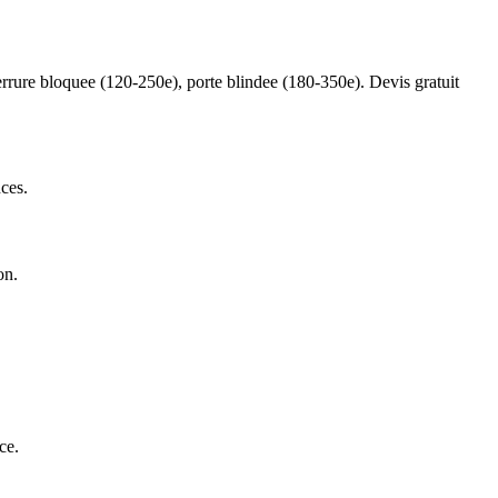
serrure bloquee (120-250e), porte blindee (180-350e). Devis gratuit
ces.
on.
ce.