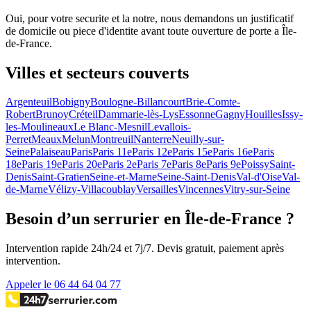
Oui, pour votre securite et la notre, nous demandons un justificatif
de domicile ou piece d'identite avant toute ouverture de porte a Île-
de-France.
Villes et secteurs couverts
Argenteuil
Bobigny
Boulogne-Billancourt
Brie-Comte-
Robert
Brunoy
Créteil
Dammarie-lès-Lys
Essonne
Gagny
Houilles
Issy-
les-Moulineaux
Le Blanc-Mesnil
Levallois-
Perret
Meaux
Melun
Montreuil
Nanterre
Neuilly-sur-
Seine
Palaiseau
Paris
Paris 11e
Paris 12e
Paris 15e
Paris 16e
Paris
18e
Paris 19e
Paris 20e
Paris 2e
Paris 7e
Paris 8e
Paris 9e
Poissy
Saint-
Denis
Saint-Gratien
Seine-et-Marne
Seine-Saint-Denis
Val-d'Oise
Val-
de-Marne
Vélizy-Villacoublay
Versailles
Vincennes
Vitry-sur-Seine
Besoin d’un serrurier en Île-de-France ?
Intervention rapide 24h/24 et 7j/7. Devis gratuit, paiement après
intervention.
Appeler le 06 44 64 04 77