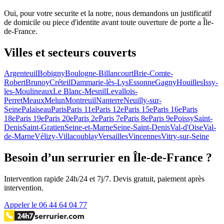
Oui, pour votre securite et la notre, nous demandons un justificatif
de domicile ou piece d'identite avant toute ouverture de porte a Île-
de-France.
Villes et secteurs couverts
Argenteuil
Bobigny
Boulogne-Billancourt
Brie-Comte-
Robert
Brunoy
Créteil
Dammarie-lès-Lys
Essonne
Gagny
Houilles
Issy-
les-Moulineaux
Le Blanc-Mesnil
Levallois-
Perret
Meaux
Melun
Montreuil
Nanterre
Neuilly-sur-
Seine
Palaiseau
Paris
Paris 11e
Paris 12e
Paris 15e
Paris 16e
Paris
18e
Paris 19e
Paris 20e
Paris 2e
Paris 7e
Paris 8e
Paris 9e
Poissy
Saint-
Denis
Saint-Gratien
Seine-et-Marne
Seine-Saint-Denis
Val-d'Oise
Val-
de-Marne
Vélizy-Villacoublay
Versailles
Vincennes
Vitry-sur-Seine
Besoin d’un serrurier en Île-de-France ?
Intervention rapide 24h/24 et 7j/7. Devis gratuit, paiement après
intervention.
Appeler le 06 44 64 04 77