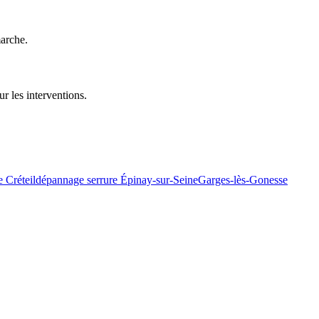
marche.
r les interventions.
 Créteil
dépannage serrure Épinay-sur-Seine
Garges-lès-Gonesse