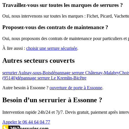
Travaillez-vous sur toutes les marques de serrures ?
Oui, nous intervenons sur toutes les marques : Fichet, Picard, Vachet
Proposez-vous des contrats de maintenance ?
Oui, nous proposons des contrats de maintenance pour particuliers et pr
À lire aussi :
choisir une serrure sécurisée
.
Autres secteurs couverts
serrurier Aulnay-sous-Bois
dépannage serrure Châtenay-Malabry
Choi
(95140)
dépannage serrure Le Kremlin-Bicêtre
Autre besoin à Essonne ?
ouverture de porte à Essonne
.
Besoin d’un serrurier à Essonne ?
Intervention rapide 24h/24 et 7j/7. Devis gratuit, paiement après inter
Appeler le 06 44 64 04 77