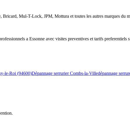
te, Bricard, Mul-T-Lock, JPM, Mottura et toutes les autres marques du 
ofessionnels a Essonne avec visites preventives et tarifs preferentiels su
sy-le-Roi (94600)
Dépannage serrurier Combs-la-Ville
dépannage serrure
vention.