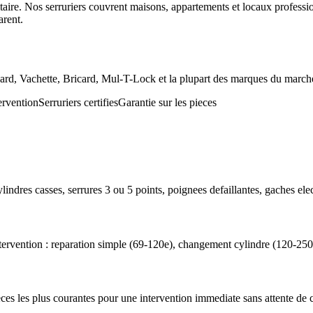
ioritaire. Nos serruriers couvrent maisons, appartements et locaux pro
arent.
icard, Vachette, Bricard, Mul-T-Lock et la plupart des marques du marché,
ervention
Serruriers certifies
Garantie sur les pieces
lindres casses, serrures 3 ou 5 points, poignees defaillantes, gaches elec
tervention : reparation simple (69-120e), changement cylindre (120-250e
pieces les plus courantes pour une intervention immediate sans attente d