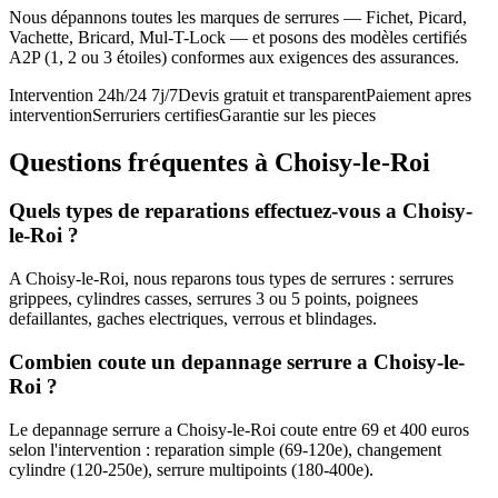
Nous dépannons toutes les marques de serrures — Fichet, Picard,
Vachette, Bricard, Mul-T-Lock — et posons des modèles certifiés
A2P (1, 2 ou 3 étoiles) conformes aux exigences des assurances.
Intervention 24h/24 7j/7
Devis gratuit et transparent
Paiement apres
intervention
Serruriers certifies
Garantie sur les pieces
Questions fréquentes à Choisy-le-Roi
Quels types de reparations effectuez-vous a Choisy-
le-Roi ?
A Choisy-le-Roi, nous reparons tous types de serrures : serrures
grippees, cylindres casses, serrures 3 ou 5 points, poignees
defaillantes, gaches electriques, verrous et blindages.
Combien coute un depannage serrure a Choisy-le-
Roi ?
Le depannage serrure a Choisy-le-Roi coute entre 69 et 400 euros
selon l'intervention : reparation simple (69-120e), changement
cylindre (120-250e), serrure multipoints (180-400e).