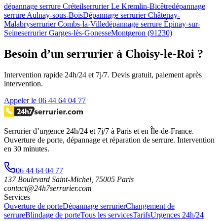
dépannage serrure Créteil
serrurier Le Kremlin-Bicêtre
dépannage
serrure Aulnay-sous-Bois
Dépannage serrurier Châtenay-
Malabry
serrurier Combs-la-Ville
dépannage serrure Épinay-sur-
Seine
serrurier Garges-lès-Gonesse
Montgeron (91230)
Besoin d’un serrurier à Choisy-le-Roi ?
Intervention rapide 24h/24 et 7j/7. Devis gratuit, paiement après
intervention.
Appeler le 06 44 64 04 77
Serrurier d’urgence
24h/24 et 7j/7
à Paris et en Île-de-France.
Ouverture de porte, dépannage et réparation de serrure.
Intervention
en 30 minutes
.
06 44 64 04 77
137 Boulevard Saint-Michel
,
75005
Paris
contact@24h7serrurier.com
Services
Ouverture de porte
Dépannage serrurier
Changement de
serrure
Blindage de porte
Tous les services
Tarifs
Urgences 24h/24