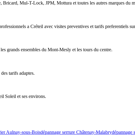
te, Bricard, Mul-T-Lock, JPM, Mottura et toutes les autres marques du 
fessionnels a Créteil avec visites preventives et tarifs preferentiels sur
s les grands ensembles du Mont-Mesly et les tours du centre.
des tarifs adaptes.
 Soleil et ses environs.
rier Aulnay-sous-Bois
dépannage serrure Châtenay-Malabry
dépannage s