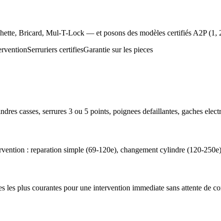
hette, Bricard, Mul-T-Lock — et posons des modèles certifiés A2P (1, 2
ervention
Serruriers certifies
Garantie sur les pieces
indres casses, serrures 3 ou 5 points, poignees defaillantes, gaches elect
ervention : reparation simple (69-120e), changement cylindre (120-250e)
ieces les plus courantes pour une intervention immediate sans attente de