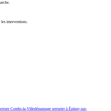
marche.
 les interventions.
errure Combs-la-Ville
dépannage serrurier à Épinay-sur-