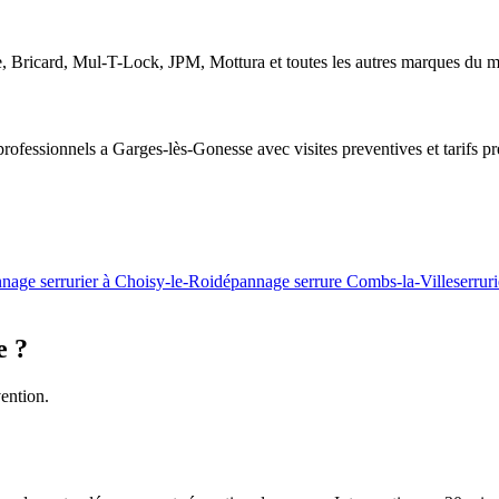
te, Bricard, Mul-T-Lock, JPM, Mottura et toutes les autres marques du 
ofessionnels a Garges-lès-Gonesse avec visites preventives et tarifs pref
nage serrurier à Choisy-le-Roi
dépannage serrure Combs-la-Ville
serruri
e ?
vention.