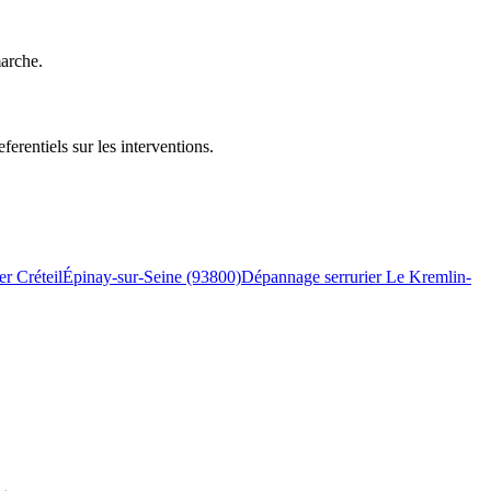
marche.
erentiels sur les interventions.
er Créteil
Épinay-sur-Seine (93800)
Dépannage serrurier Le Kremlin-