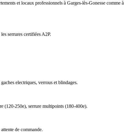
ppartements et locaux professionnels à Garges-lès-Gonesse comme à
es serrures certifiées A2P.
 gaches electriques, verrous et blindages.
re (120-250e), serrure multipoints (180-400e).
ns attente de commande.