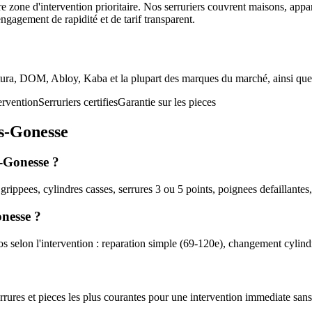
tre zone d'intervention prioritaire. Nos serruriers couvrent maisons, a
agement de rapidité et de tarif transparent.
tura, DOM, Abloy, Kaba et la plupart des marques du marché, ainsi que l
ervention
Serruriers certifies
Garantie sur les pieces
ès-Gonesse
s-Gonesse ?
rippees, cylindres casses, serrures 3 ou 5 points, poignees defaillantes,
nesse ?
 selon l'intervention : reparation simple (69-120e), changement cylind
errures et pieces les plus courantes pour une intervention immediate sa