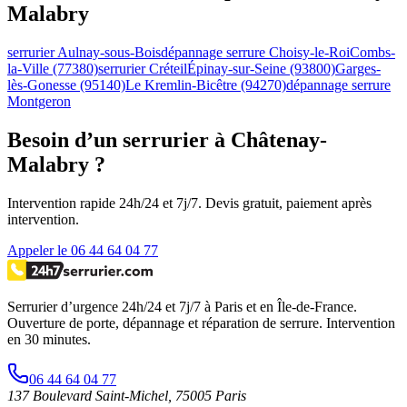
Malabry
serrurier Aulnay-sous-Bois
dépannage serrure Choisy-le-Roi
Combs-
la-Ville (77380)
serrurier Créteil
Épinay-sur-Seine (93800)
Garges-
lès-Gonesse (95140)
Le Kremlin-Bicêtre (94270)
dépannage serrure
Montgeron
Besoin d’un serrurier à Châtenay-
Malabry ?
Intervention rapide 24h/24 et 7j/7. Devis gratuit, paiement après
intervention.
Appeler le 06 44 64 04 77
Serrurier d’urgence
24h/24 et 7j/7
à Paris et en Île-de-France.
Ouverture de porte, dépannage et réparation de serrure.
Intervention
en 30 minutes
.
06 44 64 04 77
137 Boulevard Saint-Michel
,
75005
Paris