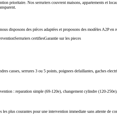
rvention prioritaire. Nos serruriers couvrent maisons, appartements et l
ansparent.
, nous disposons des pièces adaptées et proposons des modèles A2P en 
ervention
Serruriers certifies
Garantie sur les pieces
indres casses, serrures 3 ou 5 points, poignees defaillantes, gaches electr
ervention : reparation simple (69-120e), changement cylindre (120-250e)
ieces les plus courantes pour une intervention immediate sans attente de 