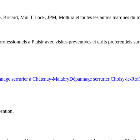
te, Bricard, Mul-T-Lock, JPM, Mottura et toutes les autres marques du 
fessionnels a Plaisir avec visites preventives et tarifs preferentiels sur 
nage serrurier à Châtenay-Malabry
Dépannage serrurier Choisy-le-Roi
vention.