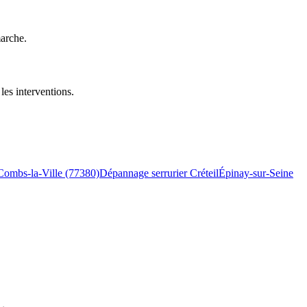
marche.
les interventions.
Combs-la-Ville (77380)
Dépannage serrurier Créteil
Épinay-sur-Seine