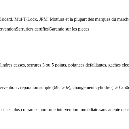
, Bricard, Mul-T-Lock, JPM, Mottura et la plupart des marques du marché,
ervention
Serruriers certifies
Garantie sur les pieces
lindres casses, serrures 3 ou 5 points, poignees defaillantes, gaches elec
tervention : reparation simple (69-120e), changement cylindre (120-250e
pieces les plus courantes pour une intervention immediate sans attente d