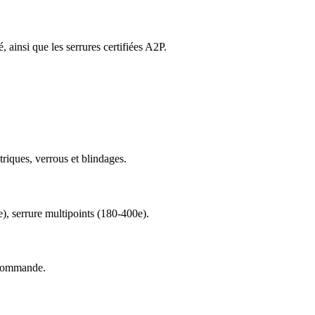
 ainsi que les serrures certifiées A2P.
triques, verrous et blindages.
), serrure multipoints (180-400e).
e commande.